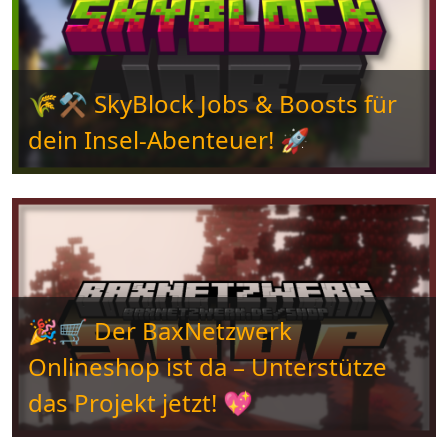
🌾⚒️ SkyBlock Jobs & Boosts für
dein Insel-Abenteuer! 🚀
🎉🛒 Der BaxNetzwerk
Onlineshop ist da – Unterstütze
das Projekt jetzt! 💖