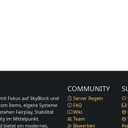
COMMUNITY
S
mit Fokus auf SkyBlock und
Server Regeln
stom Items, eigene Systeme
FAQ
ehen Fairplay, Stabilität
Wiki
ty im Mittelpunkt.
Team
d bietet ein modernes,
Bewerben
Re