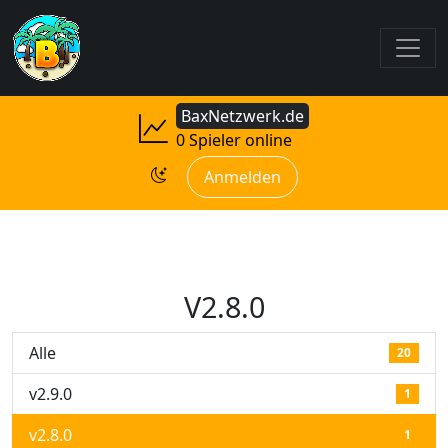
BaxNetzwerk.de
0 Spieler online
Anmelden
V2.8.0
Alle
20
v2.9.0
1
v2.8.0
1