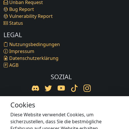
Unban Request
Bug Report
Vulnerability Report
Status
LEGAL
Nutzungsbedingungen
Impressum
Datenschutzerklärung
AGB
SOZIAL
Cookies
© 2016-2026 BaxNetzwerk. Inhalte gehören
Diese Website verwendet Cookies, um
BaxNetzwerk oder Rechteinhabern und dürfen nicht
sicherzustellen, dass Sie die bestmögliche
ohne Zustimmung genutzt werden.
Erfahrung auf unserer Website erhalten.