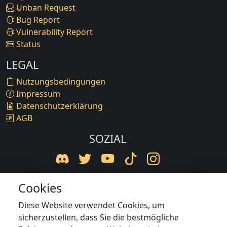
Unban Request
Bug Report
Vulnerability Report
Status
LEGAL
Nutzungsbedingungen
Impressum
Datenschutzerklärung
AGB
SOZIAL
Cookies
© 2016-2026 BaxNetzwerk. Inhalte gehören
Diese Website verwendet Cookies, um
BaxNetzwerk oder Rechteinhabern und dürfen nicht
sicherzustellen, dass Sie die bestmögliche
ohne Zustimmung genutzt werden.