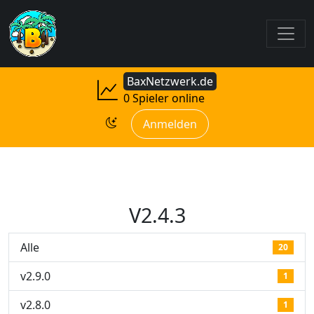
BaxNetzwerk.de
0 Spieler online
Anmelden
V2.4.3
Alle
20
v2.9.0
1
v2.8.0
1