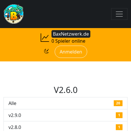
BaxNetzwerk.de
0 Spieler online
Anmelden
V2.6.0
Alle
20
v2.9.0
1
v2.8.0
1