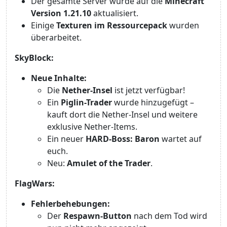
Der gesamte Server wurde auf die
Minecraft
Version 1.21.10
aktualisiert.
Einige
Texturen im Ressourcepack
wurden
überarbeitet.
SkyBlock:
Neue Inhalte:
Die
Nether-Insel
ist jetzt verfügbar!
Ein
Piglin-Trader
wurde hinzugefügt –
kauft dort die Nether-Insel und weitere
exklusive Nether-Items.
Ein neuer
HARD-Boss: Baron
wartet auf
euch.
Neu:
Amulet of the Trader
.
FlagWars:
Fehlerbehebungen:
Der
Respawn-Button
nach dem Tod wird