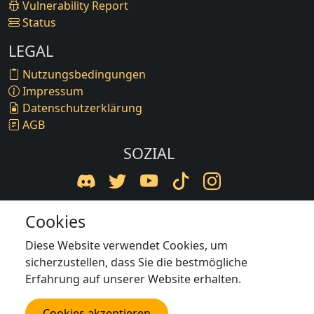
Vulnerability Report
Status
LEGAL
Nutzungsbedingungen
Impressum
Datenschutzerklärung
AGB
SOZIAL
Cookies
© 2016-2026 BaxNetzwerk. Inhalte gehören
Diese Website verwendet Cookies, um
BaxNetzwerk oder Rechteinhabern und dürfen nicht
sicherzustellen, dass Sie die bestmögliche
ohne Zustimmung genutzt werden.
Erfahrung auf unserer Website erhalten.
Website made with
Azuriom
. - We are not affiliated with
Cookies akzeptieren